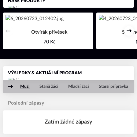
NAŠE PRODUKTY
Otvírák přívěsek
Svačin
Předchozí
Dal
70 Kč
VÝSLEDKY & AKTUÁLNÍ PROGRAM
Muži
Starší žáci
Mladší žáci
Starší přípravka
Poslední zápasy
Zatím žádné zápasy