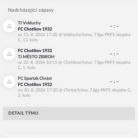
Nadcházející zápasy
TJ Volduchy
– : –
FC Chotíkov 1932
so 15. 8. 2026 17:30
@
Volduchy/tráva
,
7.liga PKFS skupina
C, 13. kolo
FC Chotíkov 1932
– : –
TJ MĚSTO ZBIROH
so 22. 8. 2026 10:15
@
Chotíkov/tráva
,
7.liga PKFS skupina
C, 1. kolo
FC Spartak Chrást
– : –
FC Chotíkov 1932
ne 30. 8. 2026 17:30
@
Chrást/tráva
,
7.liga PKFS skupina C,
2. kolo
DETAIL TÝMU