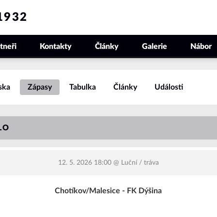
1932
tneři
Kontakty
Články
Galerie
Nábor
ska
Zápasy
Tabulka
Články
Události
LO
12. 5. 2026 18:00
@ Luční / tráva
Chotíkov/Malesice - FK Dýšina